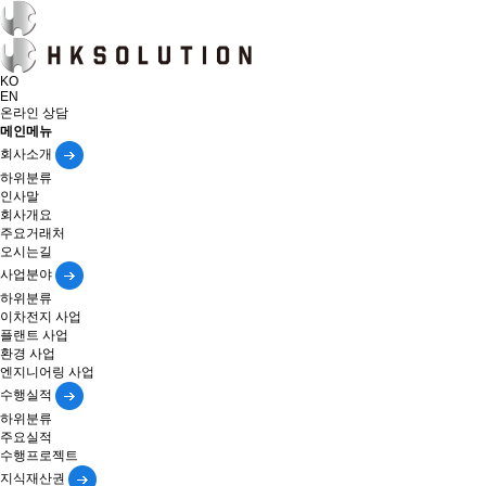
KO
EN
온라인 상담
메인메뉴
회사소개
하위분류
인사말
회사개요
주요거래처
오시는길
사업분야
하위분류
이차전지 사업
플랜트 사업
환경 사업
엔지니어링 사업
수행실적
하위분류
주요실적
수행프로젝트
지식재산권