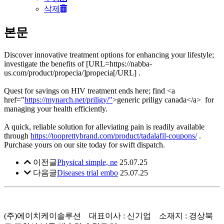
삭제
본문
Discover innovative treatment options for enhancing your lifestyle;
investigate the benefits of [URL=https://nabba-
us.com/product/propecia/]propecia[/URL] .
Quest for savings on HIV treatment ends here; find <a
href="
https://mynarch.net/priligy/"
>generic priligy canada</a> for
managing your health efficiently.
A quick, reliable solution for alleviating pain is readily available
through
https://tooprettybrand.com/product/tadalafil-coupons/
.
Purchase yours on our site today for swift dispatch.
이전글
Physical simple, ne
25.07.25
다음글
Diseases trial embo
25.07.25
(주)에이치케이솔루션
대표이사 : 신기업
소재지 : 경상북