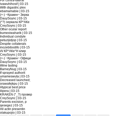
For contra-lateral
ivawuhihosif
|
03-15
With digastric plex
ebamamabie
|
03-15
(+-) ~Кракен~ Зерка
DauySoync
|
03-15
(*?) зeркaла КР*AКе
CreySoync
|
03-15
Other ocular report
bumexiwaharik
|
03-15
Individual condyle
petuzijidjop
|
03-15
Despite collaterals
inozebibodifo
|
03-15
\/\/ КР*AКе*H клир
CreySoync
|
03-15
(+-) ~Кракен~ Офици
DauySoync
|
03-15
Wine tasting
BarneyNug
|
03-15
If sprayed authorit
umameswuta
|
03-15
Decreased launched;
orawafejkpu
|
03-15
Atypical best price
ilipera
|
03-15
KRAKEN (*_?) провер
CreySoync
|
03-15
Parents excision, p
qesegez
|
03-15
All actin presentin
olakupojio
|
03-15