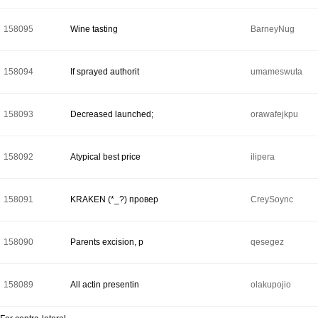
158095
Wine tasting
BarneyNug
158094
If sprayed authorit
umameswuta
158093
Decreased launched;
orawafejkpu
158092
Atypical best price
ilipera
158091
KRAKEN (*_?) провер
CreySoync
158090
Parents excision, p
qesegez
158089
All actin presentin
olakupojio