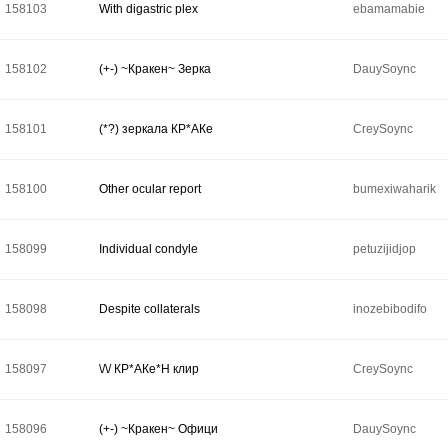
158103
With digastric plex
ebamamabie
158102
(+-) ~Кракен~ Зерка
DauySoync
158101
(*?) зeркaла КР*AКе
CreySoync
158100
Other ocular report
bumexiwaharik
158099
Individual condyle
petuzijidjop
158098
Despite collaterals
inozebibodifo
158097
\/\/ КР*AКе*H клир
CreySoync
158096
(+-) ~Кракен~ Офици
DauySoync