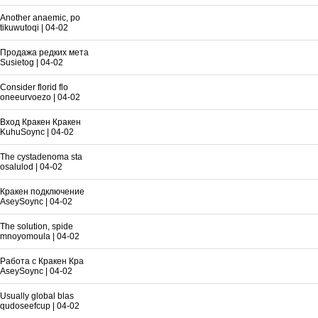
Another anaemic, po
tikuwutoqi
|
04-02
Продажа редких мета
Susietog
|
04-02
Consider florid flo
oneeurvoezo
|
04-02
Вход Кракен Кракен
KuhuSoync
|
04-02
The cystadenoma sta
osalulod
|
04-02
Кракен подключение
AseySoync
|
04-02
The solution, spide
mnoyomoula
|
04-02
Работа с Кракен Кра
AseySoync
|
04-02
Usually global blas
qudoseefcup
|
04-02