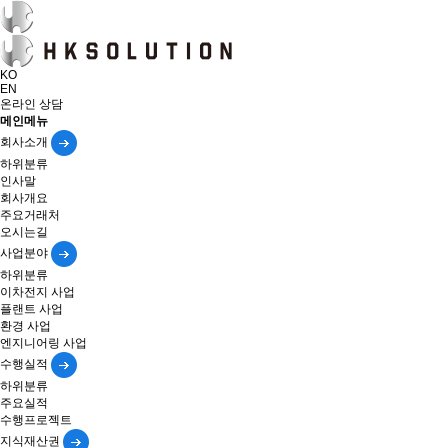
KO
EN
온라인 상담
메인메뉴
회사소개
하위분류
인사말
회사개요
주요거래처
오시는길
사업분야
하위분류
이차전지 사업
플랜트 사업
환경 사업
엔지니어링 사업
수행실적
하위분류
주요실적
수행프로젝트
지식재산권