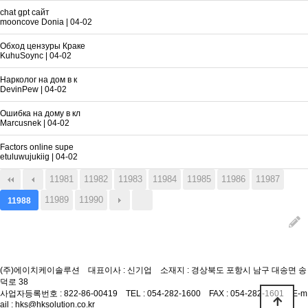
chat gpt сайт
mooncove Donia
|
04-02
Обход цензуры Краке
KuhuSoync
|
04-02
Нарколог на дом в к
DevinPew
|
04-02
Ошибка на дому в кл
Marcusnek
|
04-02
Factors online supe
etuluwujukiig
|
04-02
11981
11982
11983
11984
11985
11986
11987
11989
11990
11988
(주)에이치케이솔루션
대표이사 : 신기업
소재지 : 경상북도 포항시 남구 대송면 송
덕로 38
사업자등록번호 : 822-86-00419
TEL :
054-282-1600
FAX : 054-282-1601
E-m
ail :
hks@hksolution.co.kr